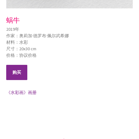
蜗牛
2019年
作家：奥莉加·德罗布·佩尔武希娜
材料：水彩
尺寸：20x30 cm
价格：协议价格
购买
《水彩画》画册