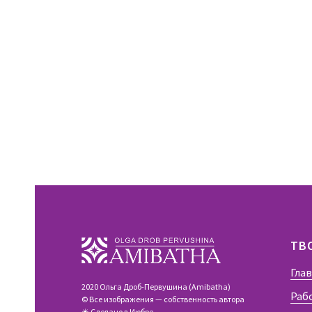
ТВ
Гла
2020 Ольга Дроб-Первушина (Amibatha)
Раб
© Все изображения — собственность автора
☀ Сделано в
Июбре