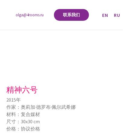
EN
RU
联系我们
olga@4rooms.ru
精神六号
2015年
作家：奥莉加·德罗布·佩尔武希娜
材料：复合媒材
尺寸：30х30 cm
价格：协议价格